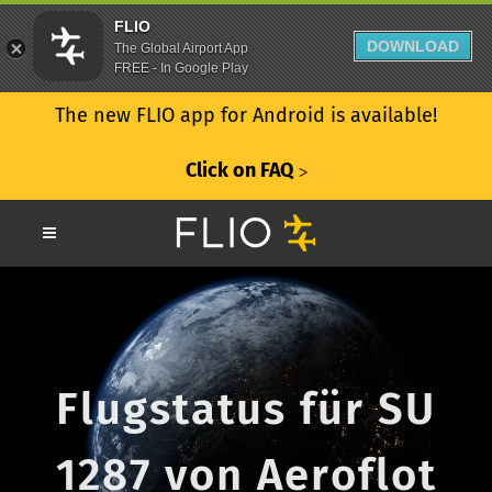
FLIO
DOWNLOAD
The Global Airport App
FREE - In Google Play
The new FLIO app for Android is available!
Click on FAQ
ᐳ
Flugstatus für SU
1287 von Aeroflot