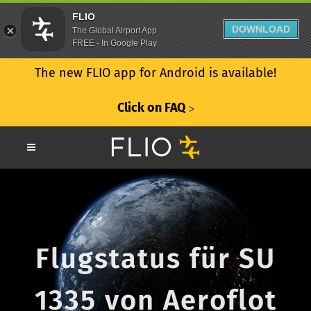
FLIO
DOWNLOAD
The Global Airport App
FREE - In Google Play
The new FLIO app for Android is available!
Click on FAQ
ᐳ
Flugstatus für SU
1335 von Aeroflot