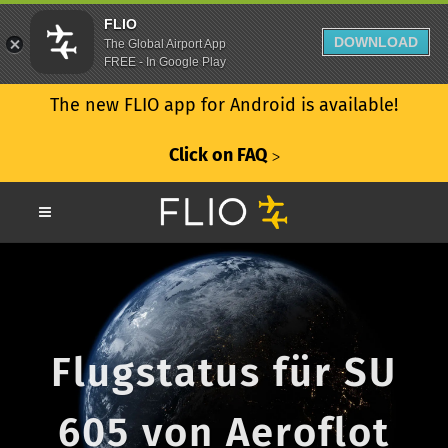
FLIO
DOWNLOAD
The Global Airport App
FREE - In Google Play
The new FLIO app for Android is available!
Click on FAQ
ᐳ
Flugstatus für SU
605 von Aeroflot