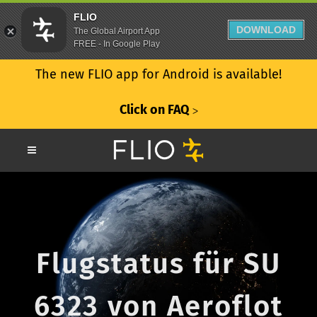
FLIO
DOWNLOAD
The Global Airport App
FREE - In Google Play
The new FLIO app for Android is available!
Click on FAQ
ᐳ
Flugstatus für SU
6323 von Aeroflot