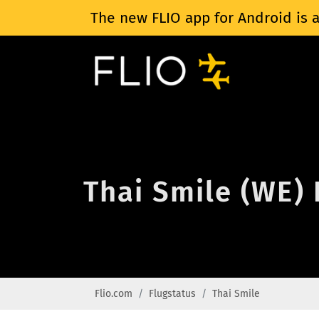
The new FLIO app for Android is a
Thai Smile (WE) 
Flio.com
Flugstatus
Thai Smile