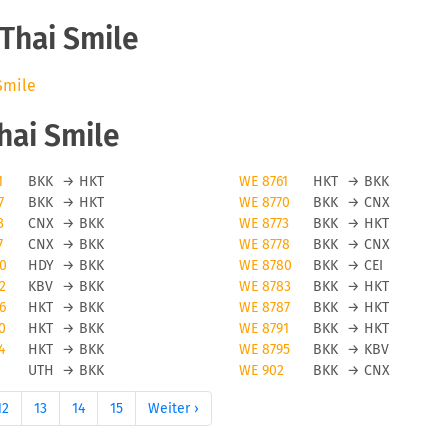
Thai Smile
Smile
hai Smile
1
BKK
→
HKT
WE 8761
HKT
→
BKK
7
BKK
→
HKT
WE 8770
BKK
→
CNX
3
CNX
→
BKK
WE 8773
BKK
→
HKT
7
CNX
→
BKK
WE 8778
BKK
→
CNX
0
HDY
→
BKK
WE 8780
BKK
→
CEI
2
KBV
→
BKK
WE 8783
BKK
→
HKT
6
HKT
→
BKK
WE 8787
BKK
→
HKT
0
HKT
→
BKK
WE 8791
BKK
→
HKT
4
HKT
→
BKK
WE 8795
BKK
→
KBV
UTH
→
BKK
WE 902
BKK
→
CNX
12
13
14
15
Weiter ›