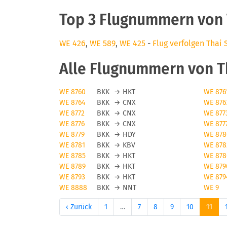
Top 3 Flugnummern von 
WE 426
,
WE 589
,
WE 425
-
Flug verfolgen Thai 
Alle Flugnummern von T
WE 8760
BKK
→
HKT
WE 876
WE 8764
BKK
→
CNX
WE 876
WE 8772
BKK
→
CNX
WE 877
WE 8776
BKK
→
CNX
WE 877
WE 8779
BKK
→
HDY
WE 878
WE 8781
BKK
→
KBV
WE 878
WE 8785
BKK
→
HKT
WE 878
WE 8789
BKK
→
HKT
WE 879
WE 8793
BKK
→
HKT
WE 879
WE 8888
BKK
→
NNT
WE 9
‹ Zurück
1
…
7
8
9
10
11