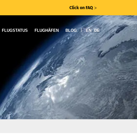
Click on FAQ
ᐳ
|
FLUGSTATUS
FLUGHÄFEN
BLOG
EN
DE