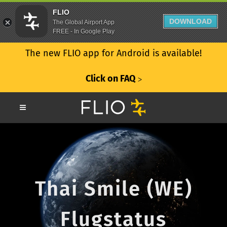
FLIO
DOWNLOAD
The Global Airport App
FREE - In Google Play
The new FLIO app for Android is available!
Click on FAQ
ᐳ
Thai Smile (WE)
Flugstatus