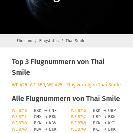
Flio.com
Flugstatus
Thai Smile
Top 3 Flugnummern von Thai
Smile
WE 426
,
WE 589
,
WE 425
-
Flug verfolgen Thai Smile
Alle Flugnummern von Thai Smile
WE 8746
BKK
→
CNX
WE 8746
BKK
→
UBP
WE 8747
CNX
→
BKK
WE 8747
UBP
→
BKK
WE 8748
BKK
→
KBV
WE 8748
BKK
→
KKC
WE 8749
KBV
→
BKK
WE 8749
KKC
→
BKK