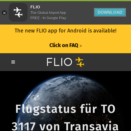
FLIO
DOWNLOAD
The Global Airport App
FREE - In Google Play
The new FLIO app for Android is available!
Click on FAQ
ᐳ
Flugstatus für TO
3117 von Transavia