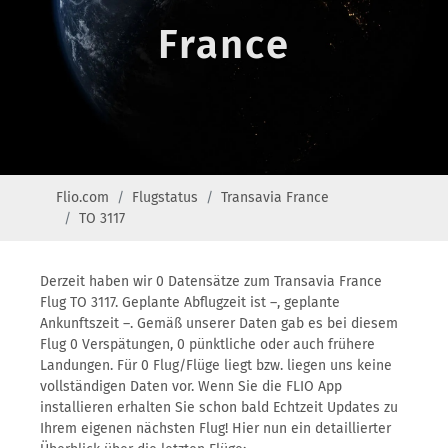
France
Flio.com
Flugstatus
Transavia France
TO 3117
Derzeit haben wir 0 Datensätze zum Transavia France
Flug TO 3117. Geplante Abflugzeit ist –, geplante
Ankunftszeit –. Gemäß unserer Daten gab es bei diesem
Flug 0 Verspätungen, 0 pünktliche oder auch frühere
Landungen. Für 0 Flug/Flüge liegt bzw. liegen uns keine
vollständigen Daten vor. Wenn Sie die FLIO App
installieren erhalten Sie schon bald Echtzeit Updates zu
Ihrem eigenen nächsten Flug! Hier nun ein detaillierter