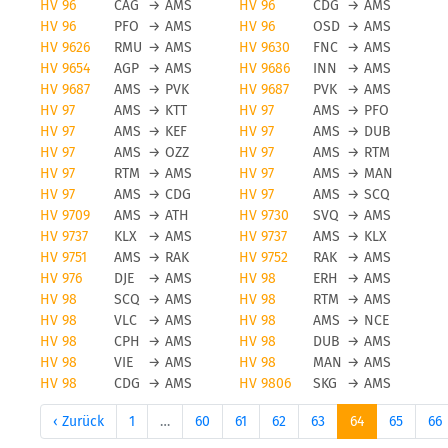
HV 96
CAG
→
AMS
HV 96
CDG
→
AMS
HV 96
PFO
→
AMS
HV 96
OSD
→
AMS
HV 9626
RMU
→
AMS
HV 9630
FNC
→
AMS
HV 9654
AGP
→
AMS
HV 9686
INN
→
AMS
HV 9687
AMS
→
PVK
HV 9687
PVK
→
AMS
HV 97
AMS
→
KTT
HV 97
AMS
→
PFO
HV 97
AMS
→
KEF
HV 97
AMS
→
DUB
HV 97
AMS
→
OZZ
HV 97
AMS
→
RTM
HV 97
RTM
→
AMS
HV 97
AMS
→
MAN
HV 97
AMS
→
CDG
HV 97
AMS
→
SCQ
HV 9709
AMS
→
ATH
HV 9730
SVQ
→
AMS
HV 9737
KLX
→
AMS
HV 9737
AMS
→
KLX
HV 9751
AMS
→
RAK
HV 9752
RAK
→
AMS
HV 976
DJE
→
AMS
HV 98
ERH
→
AMS
HV 98
SCQ
→
AMS
HV 98
RTM
→
AMS
HV 98
VLC
→
AMS
HV 98
AMS
→
NCE
HV 98
CPH
→
AMS
HV 98
DUB
→
AMS
HV 98
VIE
→
AMS
HV 98
MAN
→
AMS
HV 98
CDG
→
AMS
HV 9806
SKG
→
AMS
‹ Zurück
1
…
60
61
62
63
64
65
66