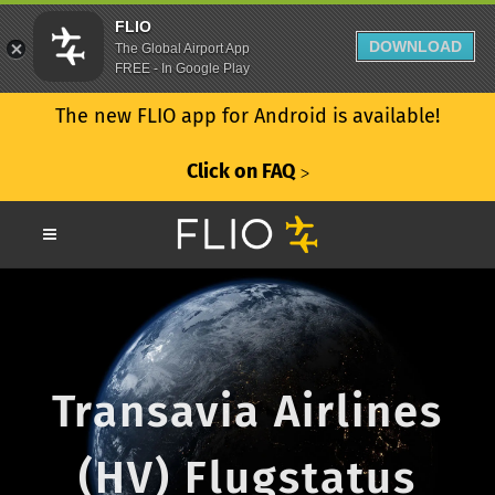
FLIO
DOWNLOAD
The Global Airport App
FREE - In Google Play
The new FLIO app for Android is available!
Click on FAQ
ᐳ
Transavia Airlines
(HV) Flugstatus