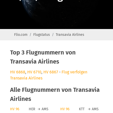
Flio.com
Flugstatus
Transavia Airlines
Top 3 Flugnummern von
Transavia Airlines
HV 6868
,
HV 6710
,
HV 6867
-
Flug verfolgen
Transavia Airlines
Alle Flugnummern von Transavia
Airlines
HV 96
HER
→
AMS
HV 96
KTT
→
AMS