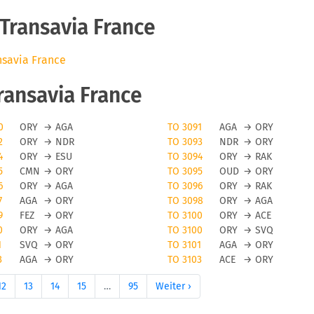
Transavia France
nsavia France
ransavia France
0
ORY
→
AGA
TO 3091
AGA
→
ORY
2
ORY
→
NDR
TO 3093
NDR
→
ORY
4
ORY
→
ESU
TO 3094
ORY
→
RAK
5
CMN
→
ORY
TO 3095
OUD
→
ORY
6
ORY
→
AGA
TO 3096
ORY
→
RAK
7
AGA
→
ORY
TO 3098
ORY
→
AGA
9
FEZ
→
ORY
TO 3100
ORY
→
ACE
0
ORY
→
AGA
TO 3100
ORY
→
SVQ
1
SVQ
→
ORY
TO 3101
AGA
→
ORY
3
AGA
→
ORY
TO 3103
ACE
→
ORY
12
13
14
15
…
95
Weiter ›