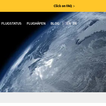
Click on FAQ
ᐳ
|
FLUGSTATUS
FLUGHÄFEN
BLOG
EN
DE