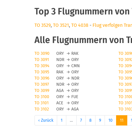
Top 3 Flugnummern von 
TO 3529
,
TO 3521
,
TO 4038
-
Flug verfolgen Tra
Alle Flugnummern von T
TO 3090
ORY
→
RAK
TO 309
TO 3091
NDR
→
ORY
TO 309
TO 3094
ORY
→
CMN
TO 309
TO 3095
RAK
→
ORY
TO 309
TO 3096
ORY
→
NDR
TO 309
TO 3097
NDR
→
ORY
TO 309
TO 3099
AGA
→
ORY
TO 309
TO 3100
ORY
→
FUE
TO 310
TO 3101
ACE
→
ORY
TO 310
TO 3102
ORY
→
AGA
TO 310
‹ Zurück
1
…
7
8
9
10
11