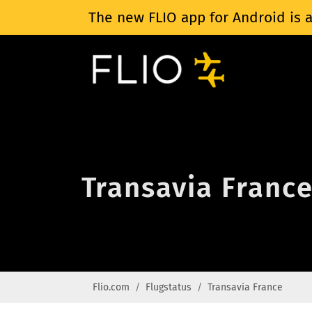
The new FLIO app for Android is a
Transavia France
Flio.com
Flugstatus
Transavia France