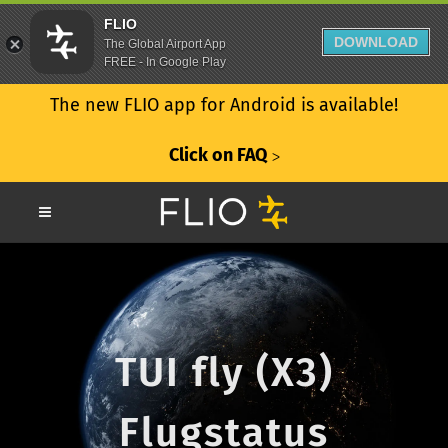
FLIO
DOWNLOAD
The Global Airport App
FREE - In Google Play
The new FLIO app for Android is available!
Click on FAQ
ᐳ
TUI fly (X3)
Flugstatus