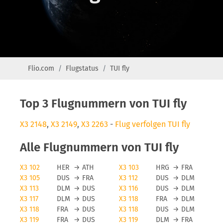
Flio.com
Flugstatus
TUI fly
Top 3 Flugnummern von TUI fly
X3 2148
,
X3 2149
,
X3 2263
-
Flug verfolgen TUI fly
Alle Flugnummern von TUI fly
X3 102
HER
→
ATH
X3 103
HRG
→
FRA
X3 105
DUS
→
FRA
X3 112
DUS
→
DLM
X3 113
DLM
→
DUS
X3 116
DUS
→
DLM
X3 117
DLM
→
DUS
X3 118
FRA
→
DLM
X3 118
FRA
→
DUS
X3 118
DUS
→
DLM
X3 119
FRA
→
DUS
X3 119
DLM
→
FRA