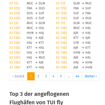
X3 122
MUC
→
DLM
X3 123
DLM
→
MUC
X3 1252
FRA
→
DUS
X3 1252
FRA
→
SUF
X3 1252
DUS
→
SUF
X3 1253
SUF
→
FRA
X3 1282
DUS
→
SUF
X3 1283
SUF
→
DUS
X3 132
MUC
→
DLM
X3 133
DLM
→
MUC
X3 1381
MUC
→
HAJ
X3 1382
MUC
→
HAJ
X3 1382
HHN
→
HAJ
X3 1382
AJR
→
HAJ
X3 1382
HAJ
→
AJR
X3 1382
KTT
→
AJR
X3 1382
HAJ
→
KTT
X3 1382
STR
→
HAJ
X3 1382
KTT
→
HAJ
X3 1382
AJR
→
KTT
X3 1383
HAJ
→
STR
X3 1383
HHN
→
HAJ
X3 1383
HAJ
→
MUC
X3 1383
AJR
→
HAJ
X3 1383
KTT
→
AJR
X3 1383
HAJ
→
HHN
X3 1383
KTT
→
HAJ
X3 1383
AJR
→
HHN
‹ Zurück
1
2
3
4
5
…
44
Weiter ›
Top 3 der angeflogenen
Flughäfen von TUI fly