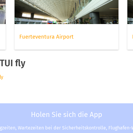
Fuerteventura Airport
UI fly
ly
Holen Sie sich die App
ugzeiten, Wartezeiten bei der Sicherheitskontrolle, Flughafen