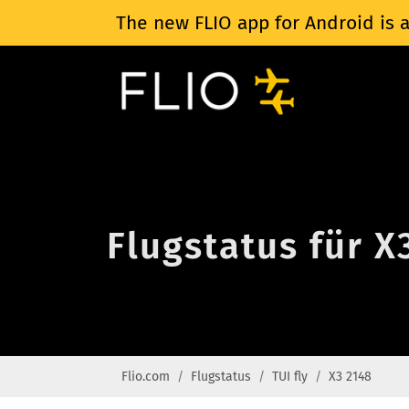
The new FLIO app for Android is a
Flugstatus für X
Flio.com
Flugstatus
TUI fly
X3 2148