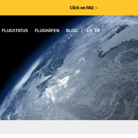
Click on FAQ
ᐳ
|
FLUGSTATUS
FLUGHÄFEN
BLOG
EN
DE