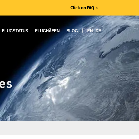
Click on FAQ
ᐳ
|
FLUGSTATUS
FLUGHÄFEN
BLOG
EN
DE
nes