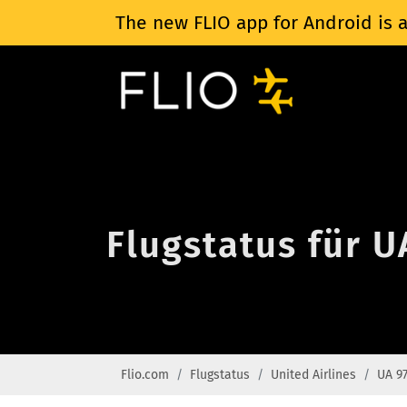
The new FLIO app for Android is a
Flugstatus für U
Flio.com
Flugstatus
United Airlines
UA 9