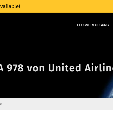
vailable!
FLUGVERFOLGUNG
A 978 von United Airli
78