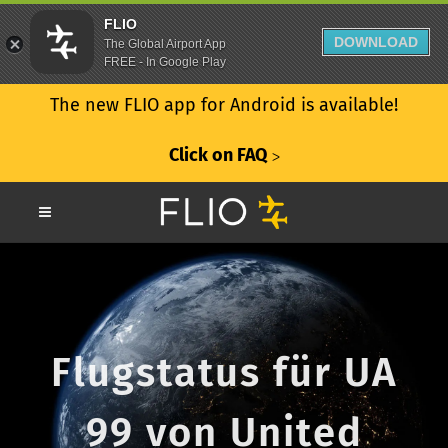
FLIO
DOWNLOAD
The Global Airport App
FREE - In Google Play
The new FLIO app for Android is available!
Click on FAQ
ᐳ
Flugstatus für UA
99 von United