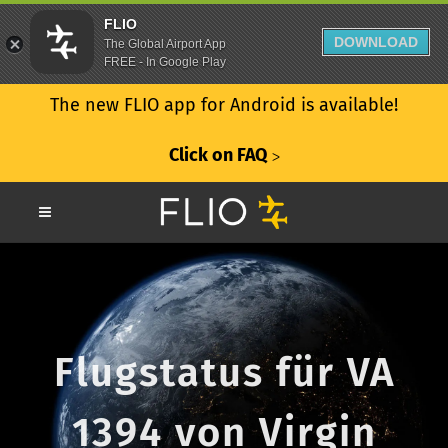
FLIO
DOWNLOAD
The Global Airport App
FREE - In Google Play
The new FLIO app for Android is available!
Click on FAQ
ᐳ
Flugstatus für VA
1394 von Virgin