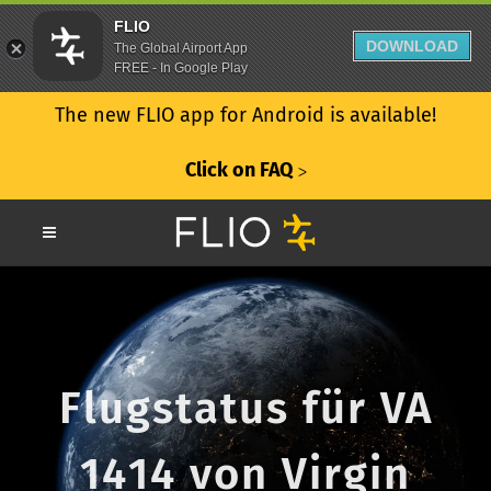
FLIO
DOWNLOAD
The Global Airport App
FREE - In Google Play
The new FLIO app for Android is available!
Click on FAQ
ᐳ
Flugstatus für VA
1414 von Virgin