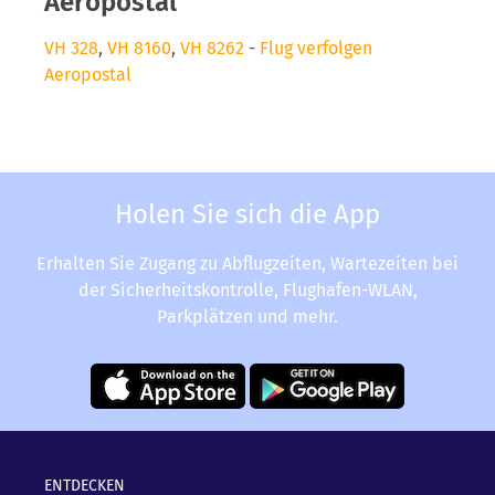
Aeropostal
VH 328
,
VH 8160
,
VH 8262
-
Flug verfolgen
Aeropostal
Holen Sie sich die App
Erhalten Sie Zugang zu Abflugzeiten, Wartezeiten bei
der Sicherheitskontrolle, Flughafen-WLAN,
Parkplätzen und mehr.
ENTDECKEN