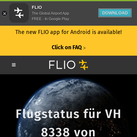
FLIO
DOWNLOAD
The Global Airport App
FREE - In Google Play
The new FLIO app for Android is available!
Click on FAQ
ᐳ
Flugstatus für VH
8338 von