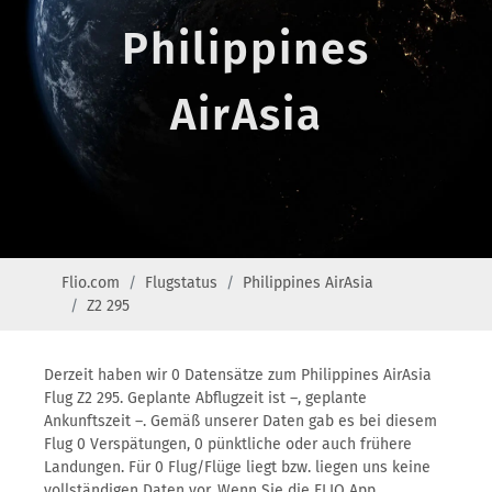
Philippines
AirAsia
Flio.com
Flugstatus
Philippines AirAsia
Z2 295
Derzeit haben wir 0 Datensätze zum Philippines AirAsia
Flug Z2 295. Geplante Abflugzeit ist –, geplante
Ankunftszeit –. Gemäß unserer Daten gab es bei diesem
Flug 0 Verspätungen, 0 pünktliche oder auch frühere
Landungen. Für 0 Flug/Flüge liegt bzw. liegen uns keine
vollständigen Daten vor. Wenn Sie die FLIO App