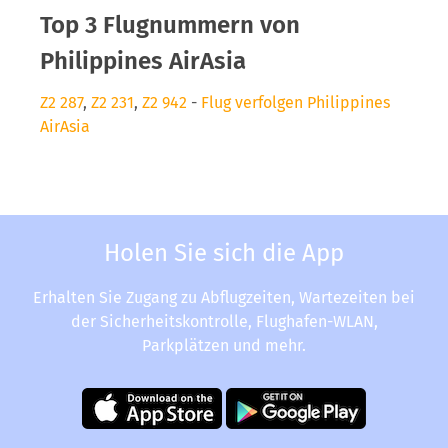
Top 3 Flugnummern von
Philippines AirAsia
Z2 287
,
Z2 231
,
Z2 942
-
Flug verfolgen Philippines
AirAsia
Holen Sie sich die App
Erhalten Sie Zugang zu Abflugzeiten, Wartezeiten bei
der Sicherheitskontrolle, Flughafen-WLAN,
Parkplätzen und mehr.