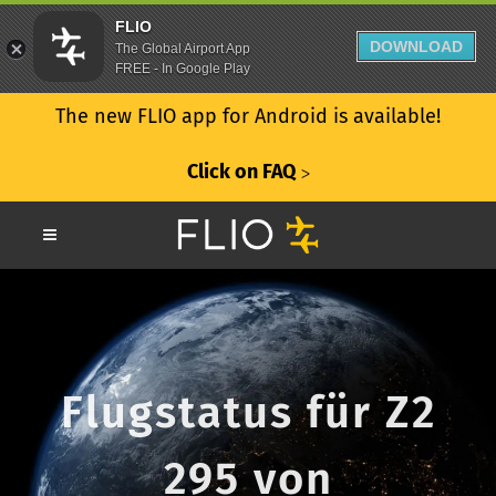
FLIO
DOWNLOAD
The Global Airport App
FREE - In Google Play
The new FLIO app for Android is available!
Click on FAQ
ᐳ
Flugstatus für Z2
295 von