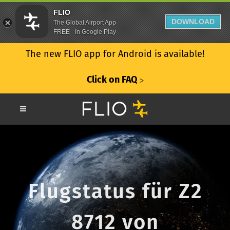
FLIO
DOWNLOAD
The Global Airport App
FREE - In Google Play
The new FLIO app for Android is available!
Click on FAQ
ᐳ
Flugstatus für Z2
8712 von