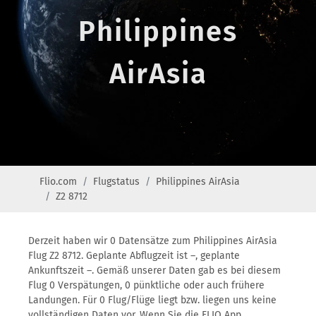
Philippines
AirAsia
Flio.com
Flugstatus
Philippines AirAsia
Z2 8712
Derzeit haben wir 0 Datensätze zum Philippines AirAsia
Flug Z2 8712. Geplante Abflugzeit ist –, geplante
Ankunftszeit –. Gemäß unserer Daten gab es bei diesem
Flug 0 Verspätungen, 0 pünktliche oder auch frühere
Landungen. Für 0 Flug/Flüge liegt bzw. liegen uns keine
vollständigen Daten vor. Wenn Sie die FLIO App