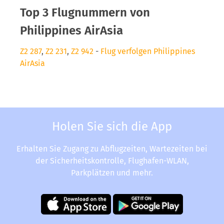
Top 3 Flugnummern von
Philippines AirAsia
Z2 287
,
Z2 231
,
Z2 942
-
Flug verfolgen Philippines
AirAsia
Holen Sie sich die App
Erhalten Sie Zugang zu Abflugzeiten, Wartezeiten bei
der Sicherheitskontrolle, Flughafen-WLAN,
Parkplätzen und mehr.