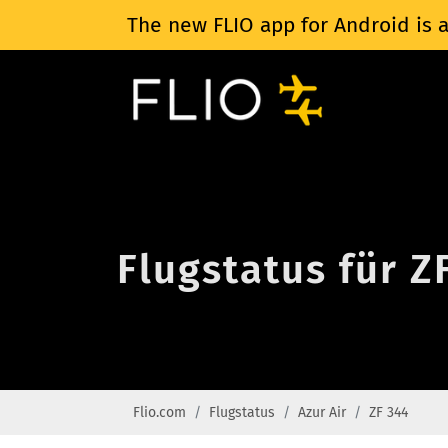
The new FLIO app for Android is a
Flugstatus für Z
Flio.com
Flugstatus
Azur Air
ZF 344