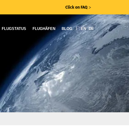
Click on FAQ
ᐳ
|
FLUGSTATUS
FLUGHÄFEN
BLOG
EN
DE