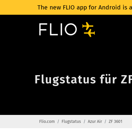
The new FLIO app for Android is a
Flugstatus für Z
Flio.com
Flugstatus
Azur Air
ZF 3601