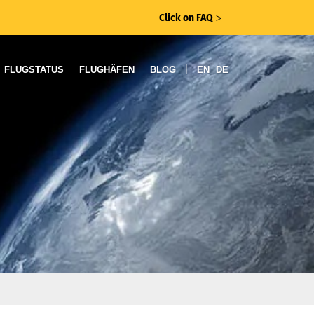
Click on FAQ
ᐳ
|
FLUGSTATUS
FLUGHÄFEN
BLOG
EN
DE