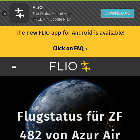
FLIO
DOWNLOAD
The Global Airport App
FREE - In Google Play
The new FLIO app for Android is available!
Click on FAQ
ᐳ
Flugstatus für ZF
482 von Azur Air