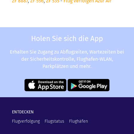
ZF 8887
,
ZF 556
,
ZF 535
-
Flug verfolgen Azur Air
Holen Sie sich die App
Erhalten Sie Zugang zu Abflugzeiten, Wartezeiten bei
der Sicherheitskontrolle, Flughafen-WLAN,
Parkplätzen und mehr.
ENTDECKEN
Flugverfolgung
Flugstatus
Flughäfen