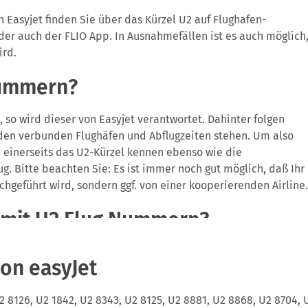
on Easyjet finden Sie über das Kürzel U2 auf Flughafen-
der auch der FLIO App. In Ausnahmefällen ist es auch möglich
ird.
nummern?
 so wird dieser von Easyjet verantwortet. Dahinter folgen
iden verbunden Flughäfen und Abflugzeiten stehen. Um also
 einerseits das U2-Kürzel kennen ebenso wie die
g. Bitte beachten Sie: Es ist immer noch gut möglich, daß Ihr
chgeführt wird, sondern ggf. von einer kooperierenden Airline.
e mit U2 Flug Nummern?
ften in England und Europa, mit seinen Hubs in London Gatwick
on easyJet
ch stark in den deutschen Markt expandiert durch die
berlin. Die Gesellschaft ist Teil der Top 5 in Europa und flieg
 8126, U2 1842, U2 8343, U2 8125, U2 8881, U2 8868, U2 8704, U