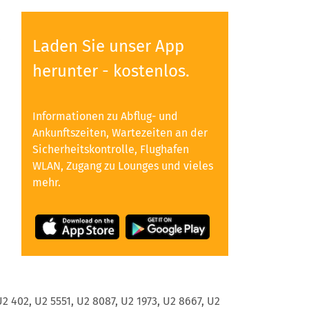
,
Laden Sie unser App
herunter - kostenlos.
Informationen zu Abflug- und
Ankunftszeiten, Wartezeiten an der
Sicherheitskontrolle, Flughafen
WLAN, Zugang zu Lounges und vieles
mehr.
t
2 402, U2 5551, U2 8087, U2 1973, U2 8667, U2