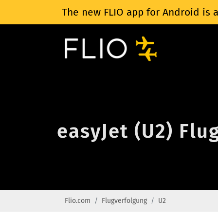
The new FLIO app for Android is a
easyJet (U2) Flu
Flio.com
Flugverfolgung
U2