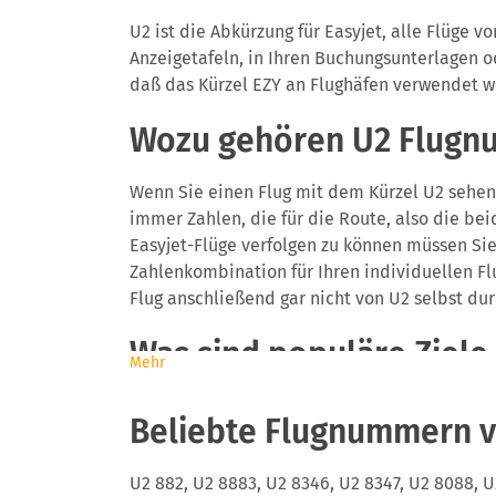
U2 ist die Abkürzung für Easyjet, alle Flüge v
Anzeigetafeln, in Ihren Buchungsunterlagen o
daß das Kürzel EZY an Flughäfen verwendet w
Wozu gehören U2 Flug
Wenn Sie einen Flug mit dem Kürzel U2 sehen,
immer Zahlen, die für die Route, also die be
Easyjet-Flüge verfolgen zu können müssen Sie
Zahlenkombination für Ihren individuellen Flu
Flug anschließend gar nicht von U2 selbst dur
Was sind populäre Ziel
Mehr
Easyjet ist einer der größten Fluggesellscha
Beliebte Flugnummern v
sowie Luton. Zuletzt hat die Gesellschaft au
Übernahme eines großen Teils der Flüge von air
U2 882, U2 8883, U2 8346, U2 8347, U2 8088, U2
zu mehr als 130 Zielen weltweit.