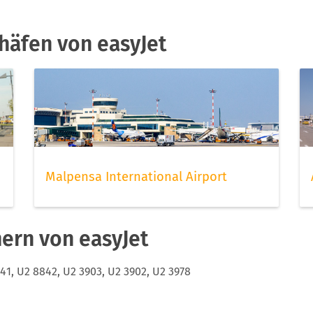
 von Easyjet Flugnummern
häfen von easyJet
Sie finden spezielle Flugverbindungen indem Sie das U2-Kürzel
d Ihr Flugdatum in die FLIO App eingeben. Dann können Sie
twaige Verspätungen frühzeitig informiert werden.
Malpensa International Airport
ern von easyJet
841, U2 8842, U2 3903, U2 3902, U2 3978