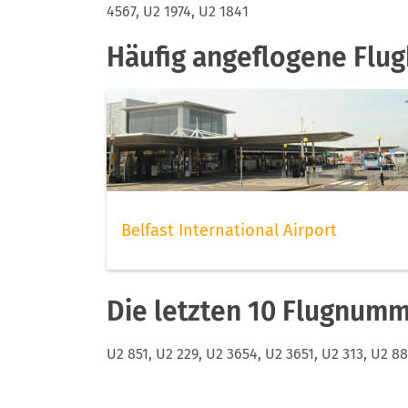
4567, U2 1974, U2 1841
Welche Airports werden
Häufig angeflogene Flug
bedient?
Easyjet verbindet sehr viele Ziele weltweit. 
sowie die Ihre entsprechende Flugnummer un
Updates zu Ihrem Flug erhalten und so über e
Belfast International Airport
Die letzten 10 Flugnumm
U2 851, U2 229, U2 3654, U2 3651, U2 313, U2 8