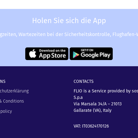
Holen Sie sich die App
ugzeiten, Wartezeiten bei der Sicherheitskontrolle, Flughafen
UNS
CONTACTS
chutzerklärung
FLIO is a Service provided by so
S.p.a
& Conditions
Via Marsala 34/A – 21013
Gallarate (VA), Italy
policy
VAT: IT03624170126