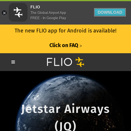
FLIO
DOWNLOAD
The Global Airport App
FREE - In Google Play
The new FLIO app for Android is available!
Click on FAQ
ᐳ
Jetstar Airways
(JQ)