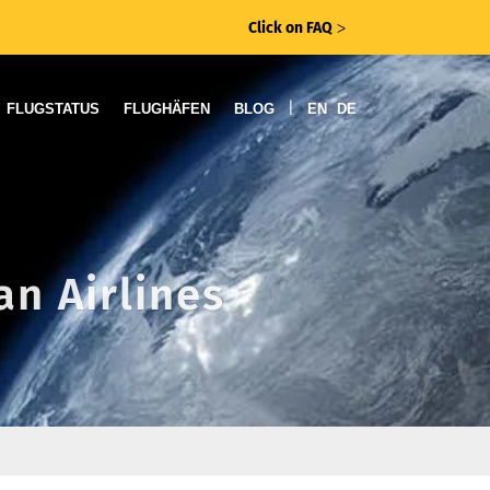
Click on FAQ
ᐳ
|
FLUGSTATUS
FLUGHÄFEN
BLOG
EN
DE
an Airlines