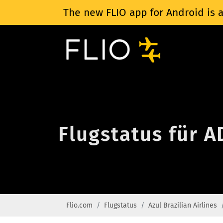
The new FLIO app for Android is a
Flugstatus für A
Flio.com
Flugstatus
Azul Brazilian Airlines