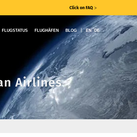
Click on FAQ
ᐳ
|
FLUGSTATUS
FLUGHÄFEN
BLOG
EN
DE
an Airlines