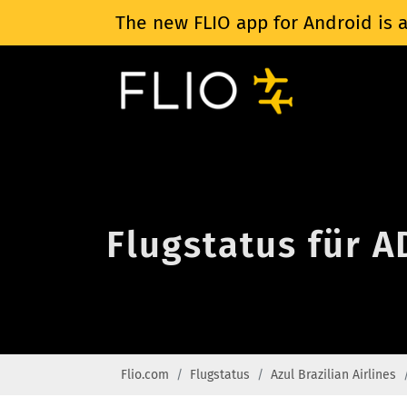
The new FLIO app for Android is a
Flugstatus für A
Flio.com
Flugstatus
Azul Brazilian Airlines