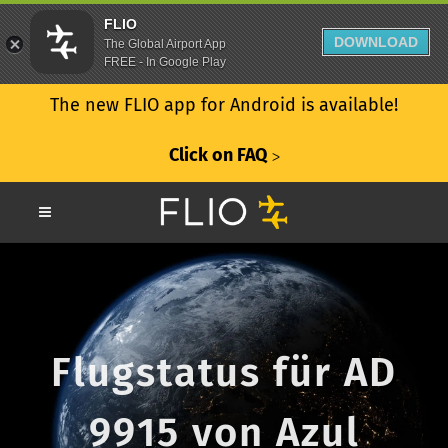
FLIO
DOWNLOAD
The Global Airport App
FREE - In Google Play
The new FLIO app for Android is available!
Click on FAQ
ᐳ
Flugstatus für AD
9915 von Azul