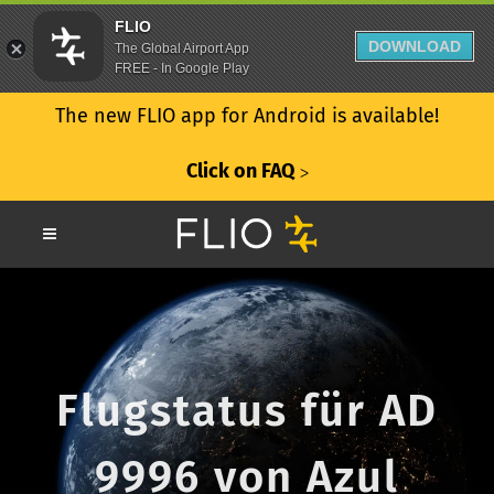
FLIO
DOWNLOAD
The Global Airport App
FREE - In Google Play
The new FLIO app for Android is available!
Click on FAQ
ᐳ
Flugstatus für AD
9996 von Azul