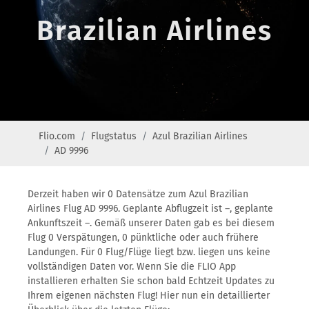
Brazilian Airlines
Flio.com
Flugstatus
Azul Brazilian Airlines
AD 9996
Derzeit haben wir 0 Datensätze zum Azul Brazilian
Airlines Flug AD 9996. Geplante Abflugzeit ist –, geplante
Ankunftszeit –. Gemäß unserer Daten gab es bei diesem
Flug 0 Verspätungen, 0 pünktliche oder auch frühere
Landungen. Für 0 Flug/Flüge liegt bzw. liegen uns keine
vollständigen Daten vor. Wenn Sie die FLIO App
installieren erhalten Sie schon bald Echtzeit Updates zu
Ihrem eigenen nächsten Flug! Hier nun ein detaillierter