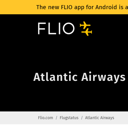
The new FLIO app for Android is a
Atlantic Airways
Flio.com
Flugstatus
Atlantic Airways