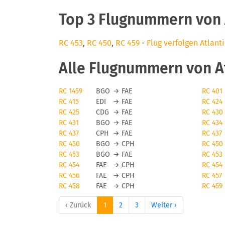
Top 3 Flugnummern von A
RC 453
,
RC 450
,
RC 459
-
Flug verfolgen Atlant
Alle Flugnummern von At
RC 1459
BGO
→
FAE
RC 401
RC 415
EDI
→
FAE
RC 424
RC 425
CDG
→
FAE
RC 430
RC 431
BGO
→
FAE
RC 434
RC 437
CPH
→
FAE
RC 437
RC 450
BGO
→
CPH
RC 450
RC 453
BGO
→
FAE
RC 453
RC 454
FAE
→
CPH
RC 454
RC 456
FAE
→
CPH
RC 457
RC 458
FAE
→
CPH
RC 459
‹ Zurück
1
2
3
Weiter ›