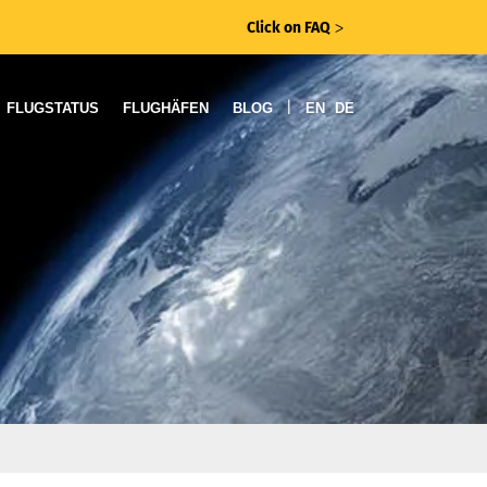
Click on FAQ
ᐳ
|
FLUGSTATUS
FLUGHÄFEN
BLOG
EN
DE