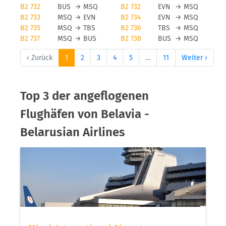
B2 732
BUS
→
MSQ
B2 732
EVN
→
MSQ
B2 733
MSQ
→
EVN
B2 734
EVN
→
MSQ
B2 735
MSQ
→
TBS
B2 736
TBS
→
MSQ
B2 737
MSQ
→
BUS
B2 738
BUS
→
MSQ
‹ Zurück
1
2
3
4
5
…
11
Weiter ›
Top 3 der angeflogenen
Flughäfen von Belavia -
Belarusian Airlines