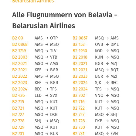
Belarusian Airlines
Alle Flugnummern von Belavia -
Belarusian Airlines
B2 00
AMS
→
OTP
B2 0867
MSQ
→
AMS
B2 0868
AMS
→
MSQ
B2 152
OVB
→
DME
B2 1749
MSQ
→
TLV
B2 1950
KGD
→
MSQ
B2 2003
MSQ
→
VTB
B2 2018
KUN
→
MSQ
B2 2021
MSQ
→
AMS
B2 2021
BGR
→
MZJ
B2 2021
KEF
→
BGR
B2 2021
MSQ
→
BQT
B2 2022
AMS
→
MSQ
B2 2023
BGR
→
MZJ
B2 2023
KEF
→
BGR
B2 2024
SJK
→
REC
B2 2024
REC
→
TFS
B2 2024
TFS
→
MSQ
B2 426
LED
→
SVX
B2 702
VNO
→
MSQ
B2 715
MSQ
→
KUT
B2 716
KUT
→
MSQ
B2 721
MSQ
→
KUT
B2 722
KUT
→
MSQ
B2 727
MSQ
→
DXB
B2 727
MSQ
→
SHJ
B2 728
SHJ
→
MSQ
B2 728
DXB
→
MSQ
B2 729
MSQ
→
KUT
B2 730
KUT
→
MSQ
B2 731
MSQ
→
BUS
B2 731
MSQ
→
EVN