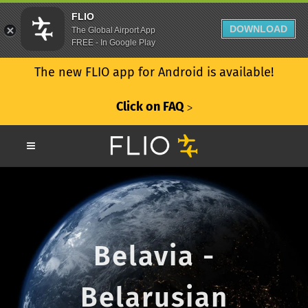
FLIO
DOWNLOAD
The Global Airport App
FREE - In Google Play
The new FLIO app for Android is available!
Click on FAQ
ᐳ
Belavia -
Belarusian