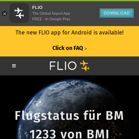
FLIO
DOWNLOAD
The Global Airport App
FREE - In Google Play
The new FLIO app for Android is available!
Click on FAQ
ᐳ
Flugstatus für BM
1233 von BMI