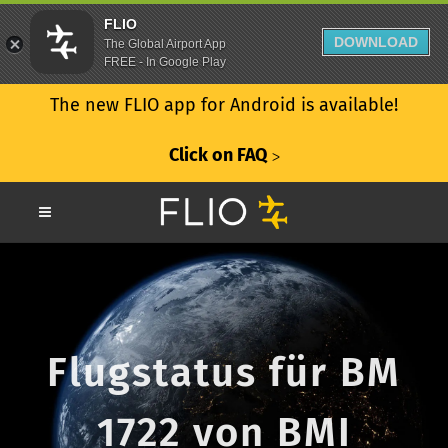
FLIO
DOWNLOAD
The Global Airport App
FREE - In Google Play
The new FLIO app for Android is available!
Click on FAQ
ᐳ
Flugstatus für BM
1722 von BMI