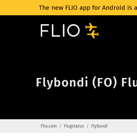
The new FLIO app for Android is a
Flybondi (FO) Fl
Flio.com
Flugstatus
Flybondi