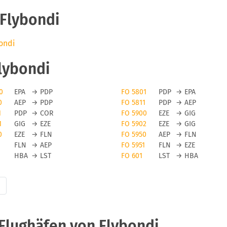
Flybondi
bondi
lybondi
0
EPA
→
PDP
FO 5801
PDP
→
EPA
0
AEP
→
PDP
FO 5811
PDP
→
AEP
1
PDP
→
COR
FO 5900
EZE
→
GIG
1
GIG
→
EZE
FO 5902
EZE
→
GIG
0
EZE
→
FLN
FO 5950
AEP
→
FLN
1
FLN
→
AEP
FO 5951
FLN
→
EZE
HBA
→
LST
FO 601
LST
→
HBA
Flughäfen von Flybondi