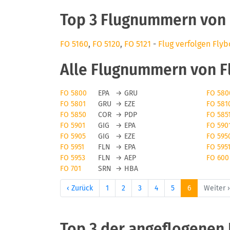
Top 3 Flugnummern von 
FO 5160
,
FO 5120
,
FO 5121
-
Flug verfolgen Fly
Alle Flugnummern von F
FO 5800
EPA
→
GRU
FO 580
FO 5801
GRU
→
EZE
FO 581
FO 5850
COR
→
PDP
FO 585
FO 5901
GIG
→
EPA
FO 590
FO 5905
GIG
→
EZE
FO 595
FO 5951
FLN
→
EPA
FO 595
FO 5953
FLN
→
AEP
FO 600
FO 701
SRN
→
HBA
‹ Zurück
1
2
3
4
5
6
Weiter ›
Top 3 der angeflogenen 