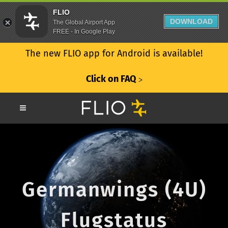
FLIO
DOWNLOAD
The Global Airport App
FREE - In Google Play
The new FLIO app for Android is available!
Click on FAQ
ᐳ
Germanwings (4U)
Flugstatus