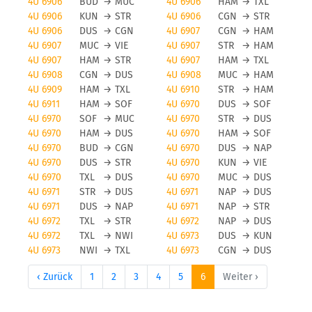
4U 6906
BUD
→
MUC
4U 6906
HAM
→
TXL
4U 6906
KUN
→
STR
4U 6906
CGN
→
STR
4U 6906
DUS
→
CGN
4U 6907
CGN
→
HAM
4U 6907
MUC
→
VIE
4U 6907
STR
→
HAM
4U 6907
HAM
→
STR
4U 6907
HAM
→
TXL
4U 6908
CGN
→
DUS
4U 6908
MUC
→
HAM
4U 6909
HAM
→
TXL
4U 6910
STR
→
HAM
4U 6911
HAM
→
SOF
4U 6970
DUS
→
SOF
4U 6970
SOF
→
MUC
4U 6970
STR
→
DUS
4U 6970
HAM
→
DUS
4U 6970
HAM
→
SOF
4U 6970
BUD
→
CGN
4U 6970
DUS
→
NAP
4U 6970
DUS
→
STR
4U 6970
KUN
→
VIE
4U 6970
TXL
→
DUS
4U 6970
MUC
→
DUS
4U 6971
STR
→
DUS
4U 6971
NAP
→
DUS
4U 6971
DUS
→
NAP
4U 6971
NAP
→
STR
4U 6972
TXL
→
STR
4U 6972
NAP
→
DUS
4U 6972
TXL
→
NWI
4U 6973
DUS
→
KUN
4U 6973
NWI
→
TXL
4U 6973
CGN
→
DUS
‹ Zurück
1
2
3
4
5
6
Weiter ›