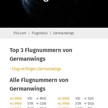
Flio.com
Flugstatus
Germanwings
Top 3 Flugnummern von
Germanwings
-
Flug verfolgen Germanwings
Alle Flugnummern von
Germanwings
4U 6906
VIE
→
MUC
4U 6906
VIE
→
SZG
4U 6906
STR
→
CGN
4U 6906
STR
→
DUS