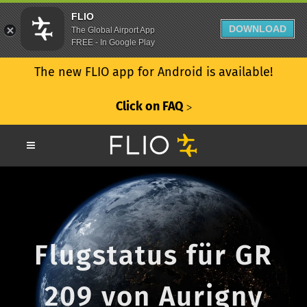
FLIO
DOWNLOAD
The Global Airport App
FREE - In Google Play
The new FLIO app for Android is available!
Click on FAQ
ᐳ
Flugstatus für GR
209 von Aurigny