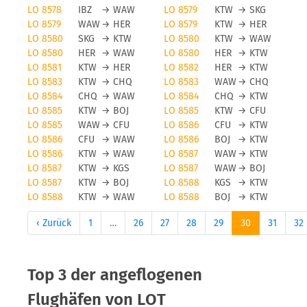
LO 8578
IBZ
→
WAW
LO 8579
KTW
→
SKG
LO 8579
WAW
→
HER
LO 8579
KTW
→
HER
LO 8580
SKG
→
KTW
LO 8580
KTW
→
WAW
LO 8580
HER
→
WAW
LO 8580
HER
→
KTW
LO 8581
KTW
→
HER
LO 8582
HER
→
KTW
LO 8583
KTW
→
CHQ
LO 8583
WAW
→
CHQ
LO 8584
CHQ
→
WAW
LO 8584
CHQ
→
KTW
LO 8585
KTW
→
BOJ
LO 8585
KTW
→
CFU
LO 8585
WAW
→
CFU
LO 8586
CFU
→
KTW
LO 8586
CFU
→
WAW
LO 8586
BOJ
→
KTW
LO 8586
KTW
→
WAW
LO 8587
WAW
→
KTW
LO 8587
KTW
→
KGS
LO 8587
WAW
→
BOJ
LO 8587
KTW
→
BOJ
LO 8588
KGS
→
KTW
LO 8588
KTW
→
WAW
LO 8588
BOJ
→
KTW
‹ Zurück
1
…
26
27
28
29
30
31
32
Top 3 der angeflogenen
Flughäfen von LOT