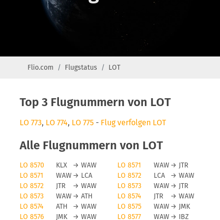
Flio.com
Flugstatus
LOT
Top 3 Flugnummern von LOT
LO 773
,
LO 774
,
LO 775
-
Flug verfolgen LOT
Alle Flugnummern von LOT
LO 8570
KLX
→
WAW
LO 8571
WAW
→
JTR
LO 8571
WAW
→
LCA
LO 8572
LCA
→
WAW
LO 8572
JTR
→
WAW
LO 8573
WAW
→
JTR
LO 8573
WAW
→
ATH
LO 8574
JTR
→
WAW
LO 8574
ATH
→
WAW
LO 8575
WAW
→
JMK
LO 8576
JMK
→
WAW
LO 8577
WAW
→
IBZ