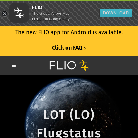
FLIO
DOWNLOAD
The Global Airport App
FREE - In Google Play
The new FLIO app for Android is available!
Click on FAQ
ᐳ
LOT (LO)
Flugstatus