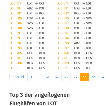
LOG 377
EDI
→
GCI
LOG 378
GCI
→
EDI
LOG 38
ABZ
→
KOI
LOG 381
NWI
→
EDI
LOG 381
EDI
→
BGO
LOG 382
BGO
→
EDI
LOG 385
NWI
→
EDI
LOG 385
EDI
→
SVG
LOG 386
SVG
→
EDI
LOG 387
EDI
→
SVG
LOG 388
SVG
→
EDI
LOG 390
KOI
→
EDI
LOG 391
EDI
→
KOI
LOG 392
KOI
→
EDI
LOG 393
EDI
→
KOI
LOG 394
KOI
→
EDI
LOG 397
EDI
→
KOI
LOG 398
ABZ
→
KOI
LOG 398
KOI
→
EDI
LOG 399
EDI
→
KOI
LOG 405
GLA
→
BEB
LOG 406
BEB
→
GLA
LOG 407
GLA
→
BEB
LOG 407
BEB
→
GLA
LOG 408
BEB
→
GLA
LOG 409
GLA
→
BEB
LOG 410
BEB
→
GLA
LOG 421
GLA
→
ILY
‹ Zurück
1
…
41
42
43
44
45
46
47
Top 3 der angeflogenen
Flughäfen von LOT