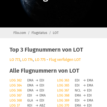
Flio.com
Flugstatus
LOT
Top 3 Flugnummern von LOT
LO 773
,
LO 774
,
LO 775
-
Flug verfolgen LOT
Alle Flugnummern von LOT
LOG 362
EMA
→
EDI
LOG 363
EDI
→
EMA
LOG 364
EMA
→
EDI
LOG 365
EDI
→
EMA
LOG 366
EMA
→
EDI
LOG 367
NCL
→
EDI
LOG 367
EDI
→
EMA
LOG 368
EMA
→
EDI
LOG 368
GLA
→
EDI
LOG 369
EDI
→
EMA
LOG 37
KOI
→
ABZ
LOG 370
EMA
→
EDI