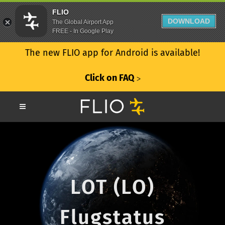
FLIO
DOWNLOAD
The Global Airport App
FREE - In Google Play
The new FLIO app for Android is available!
Click on FAQ
ᐳ
LOT (LO)
Flugstatus