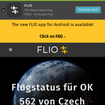
FLIO
DOWNLOAD
The Global Airport App
FREE - In Google Play
The new FLIO app for Android is available!
Click on FAQ
ᐳ
Flugstatus für OK
562 von Czech