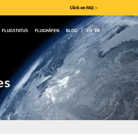
Click on FAQ
ᐳ
|
FLUGSTATUS
FLUGHÄFEN
BLOG
EN
DE
es