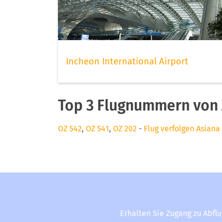
Incheon International Airport
Top 3 Flugnummern von A
OZ 542
,
OZ 541
,
OZ 202
-
Flug verfolgen Asiana 
Erhalten Sie Zugang zu Abfl