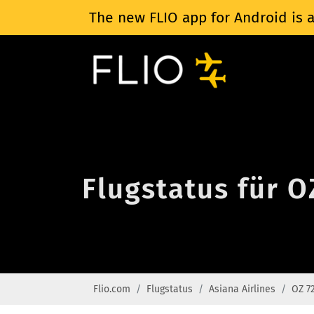
The new FLIO app for Android is a
Flugstatus für O
Flio.com
Flugstatus
Asiana Airlines
OZ 7