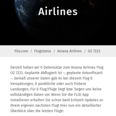
Airlines
Flio.com
Flugstatus
Asiana Airlines
OZ 7223
Derzeit haben wir 0 Datensätze zum Asiana Airlines Flug
OZ 7223. Geplante Abflugzeit ist –, geplante Ankunftszeit
–. Gemäß unserer Daten gab es bei diesem Flug 0
Verspätungen, 0 pünktliche oder auch frühere
Landungen. Für 0 Flug/Flüge liegt bzw. liegen uns keine
vollständigen Daten vor. Wenn Sie die FLIO App
installieren erhalten Sie schon bald Echtzeit Updates zu
Ihrem eigenen nächsten Flug! Hier nun ein detaillierter
Überblick über die letzten Flüge: