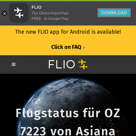
FLIO
DOWNLOAD
The Global Airport App
FREE - In Google Play
The new FLIO app for Android is available!
Click on FAQ
ᐳ
Flugstatus für OZ
7223 von Asiana