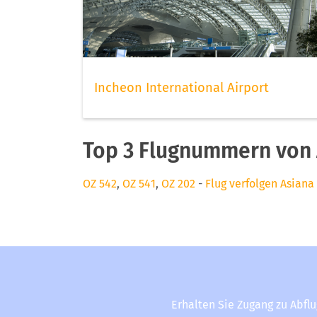
Incheon International Airport
Top 3 Flugnummern von A
OZ 542
,
OZ 541
,
OZ 202
-
Flug verfolgen Asiana 
Erhalten Sie Zugang zu Abfl