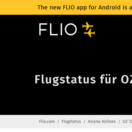
The new FLIO app for Android is a
Flugstatus für O
Flio.com
Flugstatus
Asiana Airlines
OZ 7