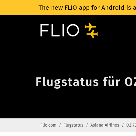
The new FLIO app for Android is a
Flugstatus für O
Flio.com
Flugstatus
Asiana Airlines
OZ 7