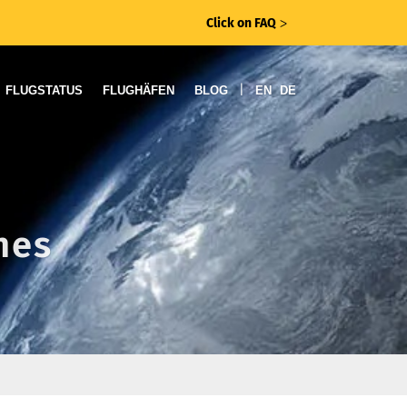
Click on FAQ
ᐳ
|
FLUGSTATUS
FLUGHÄFEN
BLOG
EN
DE
nes