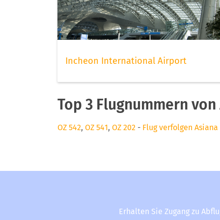
Incheon International Airport
Top 3 Flugnummern von A
OZ 542
,
OZ 541
,
OZ 202
-
Flug verfolgen Asiana 
Erhalten Sie Zugang zu Abfl