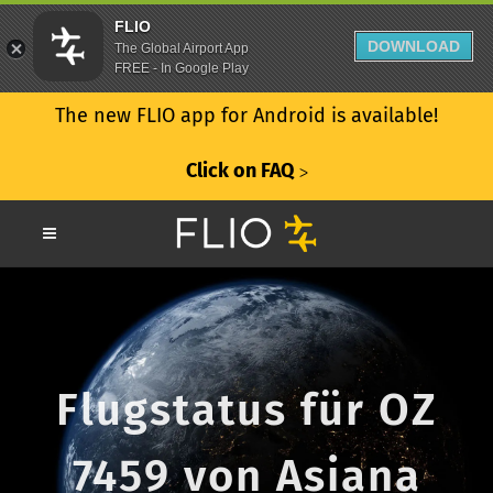
FLIO
DOWNLOAD
The Global Airport App
FREE - In Google Play
The new FLIO app for Android is available!
Click on FAQ
ᐳ
Flugstatus für OZ
7459 von Asiana