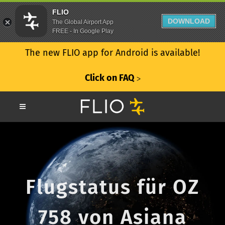
FLIO
DOWNLOAD
The Global Airport App
FREE - In Google Play
The new FLIO app for Android is available!
Click on FAQ
ᐳ
Flugstatus für OZ
758 von Asiana