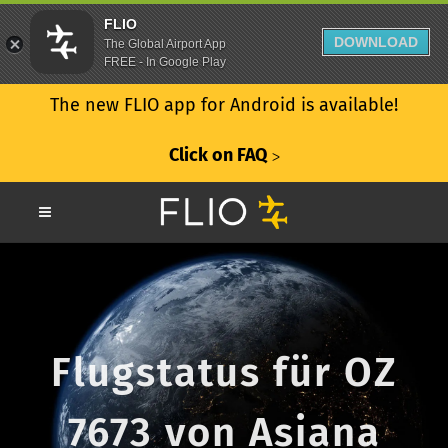
FLIO
DOWNLOAD
The Global Airport App
FREE - In Google Play
The new FLIO app for Android is available!
Click on FAQ
ᐳ
Flugstatus für OZ
7673 von Asiana