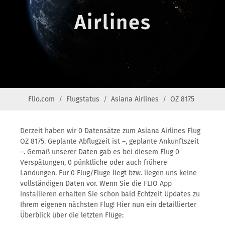
Airlines
Flio.com
Flugstatus
Asiana Airlines
OZ 8175
Derzeit haben wir 0 Datensätze zum Asiana Airlines Flug
OZ 8175. Geplante Abflugzeit ist –, geplante Ankunftszeit
–. Gemäß unserer Daten gab es bei diesem Flug 0
Verspätungen, 0 pünktliche oder auch frühere
Landungen. Für 0 Flug/Flüge liegt bzw. liegen uns keine
vollständigen Daten vor. Wenn Sie die FLIO App
installieren erhalten Sie schon bald Echtzeit Updates zu
Ihrem eigenen nächsten Flug! Hier nun ein detaillierter
Überblick über die letzten Flüge: