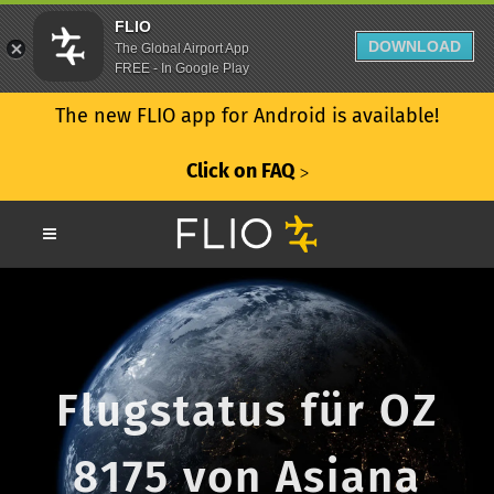
FLIO
DOWNLOAD
The Global Airport App
FREE - In Google Play
The new FLIO app for Android is available!
Click on FAQ
ᐳ
Flugstatus für OZ
8175 von Asiana