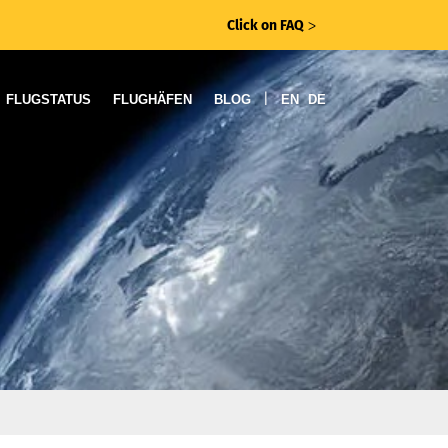
Click on FAQ
ᐳ
|
FLUGSTATUS
FLUGHÄFEN
BLOG
EN
DE