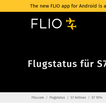
The new FLIO app for Android is a
Flugstatus für S
Flio.com
Flugstatus
S7 Airlines
S7 1014