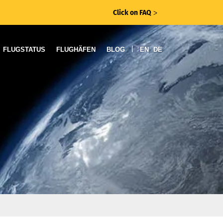
Click on FAQ
ᐳ
|
FLUGSTATUS
FLUGHÄFEN
BLOG
EN
DE