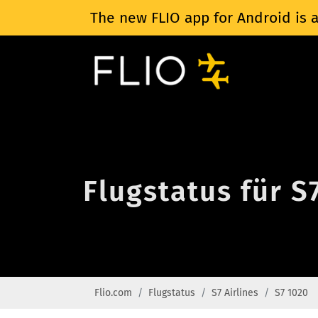
The new FLIO app for Android is a
Flugstatus für S
Flio.com
Flugstatus
S7 Airlines
S7 1020