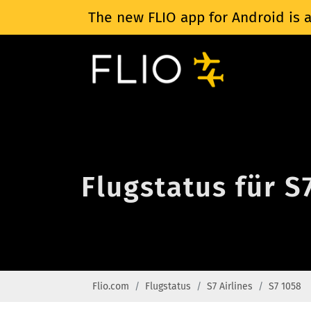
The new FLIO app for Android is a
Flugstatus für S
Flio.com
Flugstatus
S7 Airlines
S7 1058