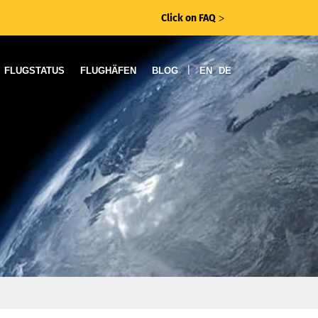
Click on FAQ
ᐳ
|
FLUGSTATUS
FLUGHÄFEN
BLOG
EN
DE