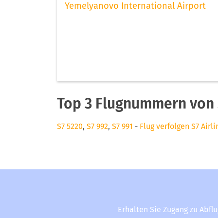
Yemelyanovo International Airport
Top 3 Flugnummern von S
S7 5220
,
S7 992
,
S7 991
-
Flug verfolgen S7 Airli
Erhalten Sie Zugang zu Abfl