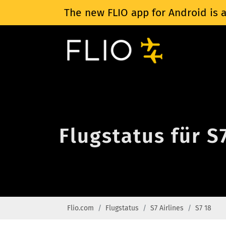
The new FLIO app for Android is a
Flugstatus für S
Flio.com
Flugstatus
S7 Airlines
S7 18