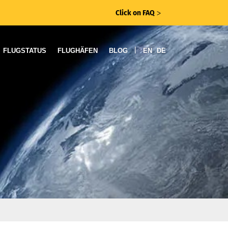
Click on FAQ
ᐳ
|
FLUGSTATUS
FLUGHÄFEN
BLOG
EN
DE