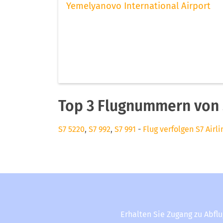
Yemelyanovo International Airport
Top 3 Flugnummern von S
S7 5220
,
S7 992
,
S7 991
-
Flug verfolgen S7 Airli
Erhalten Sie Zugang zu Abfl