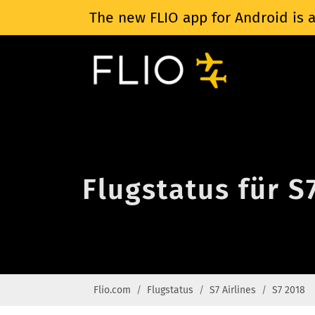
The new FLIO app for Android is a
Flugstatus für S
Flio.com
Flugstatus
S7 Airlines
S7 2018